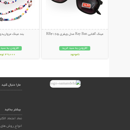
عینک آفتابی Ray Ban مدل ویفری RB4165
بند عینک مرواریدی
افزودن به سبد خرید
افزودن به سبد 
ناموجود
49,000 تومان
139,000 تومان
مارا دنبال کنید
بیشتر بدانید
نماد اعتماد الکت
انواع روش های 