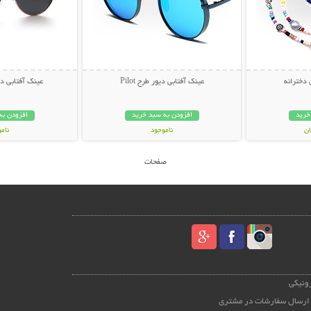
 دخترانه
عینک آفتابی دیور طرح Pilot
عینک آفتابی دیور
خرید
افزودن به سبد خرید
افزودن به
ناموجود
نام
59,000 تومان
45,000 توم
صفحات
رونیکی
ارسال سفارشات در مشتری