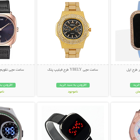
 طرح اپل
ساعت مچی YBELY طرح فیلیپ پتک
ساعت مچی تقویم دار MAX
خرید
افزودن به سبد خرید
افزودن به
ناموجود
نام
بیشتر
نمایش توضیحات بیشتر
نمایش توضی
698,000 تومان
199,000 تو