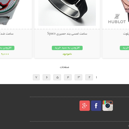
لوت
ساعت لمسی بند حصیری Spaco
ساعت ضدآب ER
خرید
افزودن به سبد خرید
افزودن به
ناموجود
119,000 تو
149,000 تومان
صفحات
7
6
5
4
3
2
1