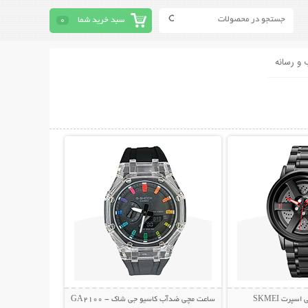
سبد خرید شما
0
 و رسانه
حات بیشتر
نمایش توضیحات بیشتر
پرت SKMEI
ساعت مچی ضدآب کاسیو جی شاک - GA2100