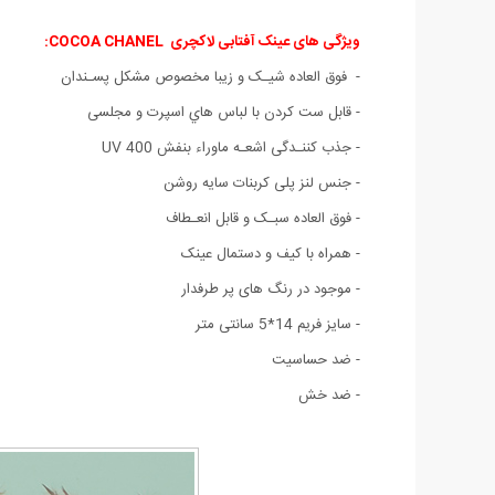
ویژگی های عینک آفتابی لاکچری COCOA CHANEL:
- فوق العاده شیـک و زیبا مخصوص مشکل پسـندان
- قابل ست كردن با لباس هاي اسپرت و مجلسی
- جذب کننـدگی اشعـه ماوراء بنفش UV 400
- جنس لنز پلی کربنات سایه روشن
- فوق العاده سبـک و قابل انعـطاف
- همراه با کیف و دستمال عینک
- موجود در رنگ های پر طرفدار
- سایز فریم 14*5 سانتی متر
- ضد حساسیت
- ضد خش