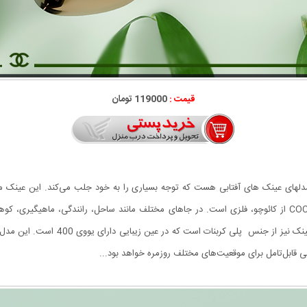
قیمت :
119000 تومان
COCOA CHA یکی از جذاب‌ترین مدلهای عینک های آفتابی هست که توجه بسیاری را به خود جلب می‌کند
مثلث می باشد. دسته ی عینک آفتابی لاکچری COCOA CHANEL از کائوچو، فلزی است. در جاهای مختلف مانند ساحل، 
است. از نوع فریم لس یا همان بدون فریم
 قابل‌تامل برای موقعیت‌های مختلف روزمره خواهد بود...