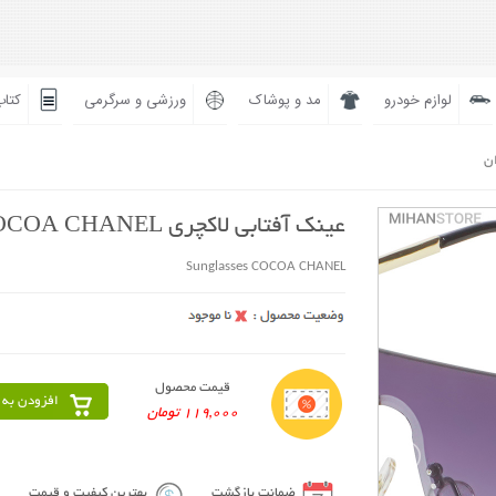
لوازم خودرو
مد و پوشاک
ورزشی و سرگرمی
کتاب
ان
عینک آفتابی لاکچری COCOA CHANEL
Sunglasses COCOA CHANEL
قیمت محصول
افزودن به 
119,000 تومان
ضمانت بازگشت
بهترین کیفیت و قیمت