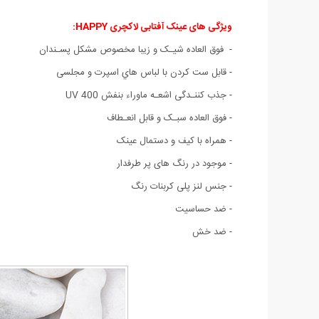
ویژگی های عینک آفتابی لاکچری HAPPY:
- فوق العاده شیـک و زیبا مخصوص مشکل پسـندان
- قابل ست كردن با لباس هاي اسپرت و مجلسی
- جذب کننـدگی اشعـه ماوراء بنفش UV 400
- فوق العاده سبـک و قابل انعـطاف
- همراه با کیف و دستمال عینک
- موجود در رنگ های پر طرفدار
- جنس لنز پلی کربنات رنگ
- ضد حساسیت
- ضد خش