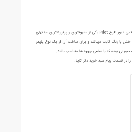
بدون شک استفاده از عینکهای با کیفیت علاوه بر اینکه از چشمان شما محافظت می کند باعث زیبایی تحسین برانگیز چهره شما نیز خواهد شد. عینک آفتابی دیور طرح Pilot یکی از معروفترین و پرفروشترین عینکهای
میباشد که مطمئنا شما هم تا کنون این عینک معروف را بر چشمان دوستان و آشنایان خود دیده اید. لنز این عینک از نوع UV 400 ضد خش با رنگ ثابت میباشد و برای ساخت آن از یک نوع پلیمر
 در قسمت پیام سبد خرید ذکر کنید.