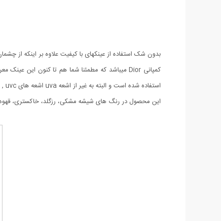
استفاده شده است و البته به غیر از اشعه uva اشعه های uvb , uvc را نیز دفع میکند و باعث میشود تصاویر را با رنگ شفاف ببینید. طراحی این مدل به صورتی بوده که با تمامی چهره ها متناسب باشد.
این محصول در رنگ های شیشه مشکی، رزگلد، خاکستری، قهوه ای