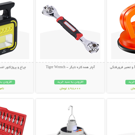
آچار همه کاره تایگر - Tiger Wrench
چراغ و پروژکتور اضط
خرید
افزودن به سبد خرید
افزودن به
898,000 تومان
نام
بیشتر
نمایش توضیحات بیشتر
نمایش توضی
998,000 تو