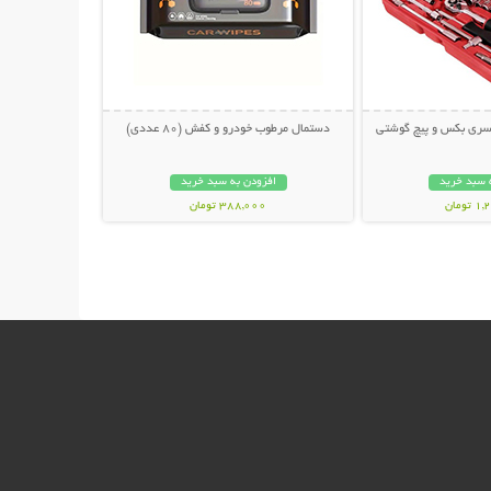
دستمال مرطوب خودرو و کفش (80 عددی)
 سبد خرید
افزودن به سبد خرید
ومان
388,000 تومان