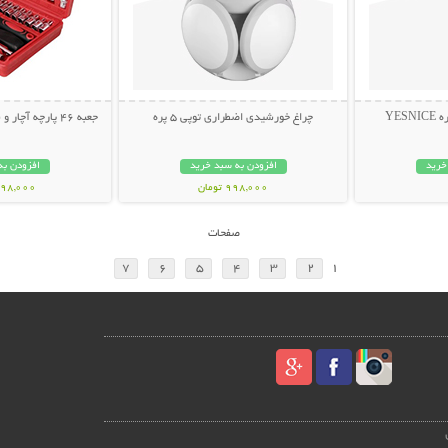
YES
چراغ خورشیدی اضطراری توپی 5 پره
جعبه 46 پارچه آچار و سری بکس و پیچ گوشتی
خرید
افزودن به سبد خرید
افزودن به
998,000 تومان
1,298,000 ت
صفحات
7
6
5
4
3
2
1