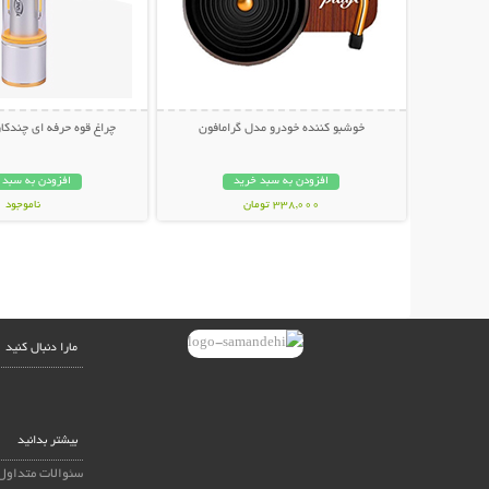
خوشبو کننده خودرو مدل گرامافون
چراغ قوه حرفه ای چندکاره NICE
افزودن به سبد خرید
افزودن به سبد 
338,000 تومان
ناموجود
798,000 تومان
مارا دنبال کنید
بیشتر بدانید
سئوالات متداول