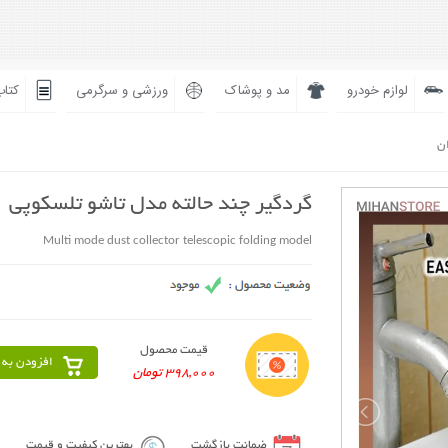
لوازم خودرو
مد و پوشاک
ورزشی و سرگرمی
کتاب
ان
گردگیر چند حالته مدل تاشو تلسکوپی
Multi mode dust collector telescopic folding model
قیمت محصول
افزودن به 
398,000 تومان
ضمانت بازگشت
بهترین کیفیت و قیمت