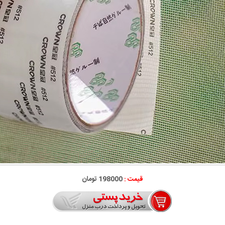
قیمت :
198000 تومان