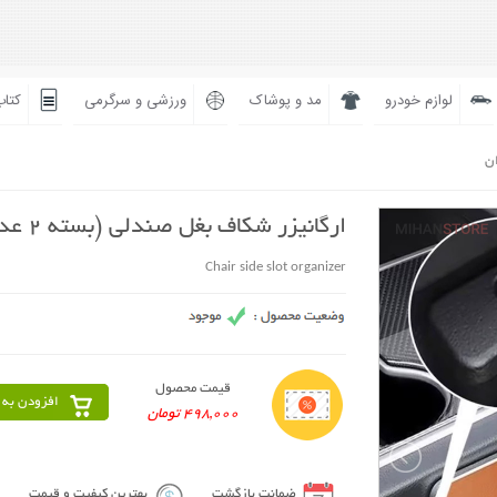
لوازم خودرو
مد و پوشاک
ورزشی و سرگرمی
کتاب
ان
ارگانیزر شکاف بغل صندلی (بسته 2 عددی)
Chair side slot organizer
قیمت محصول
افزودن به 
498,000 تومان
ضمانت بازگشت
بهترین کیفیت و قیمت