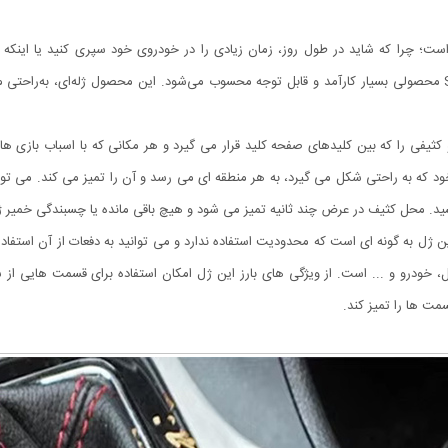
ت؛ چرا که شاید در طول روز، زمان زیادی را در خودروی خود سپری کنید یا اینکه 
می‌دهند‌. در این‌ صورت ژل جادویی تمیز کننده Super Clean محصولی بسیار کارآمد و قابل‌ توجه محسوب می‌شود. این 
Super  می توانید گرد و غبار و کثیفی را که بین کلیدهای صفحه کلید قرار می گیرد و هر مکانی که با ا
ده Super Clean با ساختار جنبشی خود که به راحتی شکل می گیرد، به هر منطقه ای می رسد و آن را تمیز می ک
شید. محل کثیف در عرض چند ثانیه تمیز می شود و هیچ باقی مانده یا چسبندگی خمیر 
ل، خودرو و ... است. از ویژگی های بارز این ژل امکان استفاده برای قسمت هایی ا
مت ها را تمیز کند.