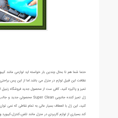
حتما شما هم تا بحال چندین بار خواسته اید لوازمی مانند کیبور
نظافت این قبیل لوازم در منزل می باشد.اما از این پس براحتی خ
تمیز و پاکیزه کنید، کافی ست از محصول جدید فروشگاه زنبیل انل
ژل تمیز کننده جادویی  Clean
کنید، این ژل با انعطاف بسیار عالی به تمام نقاطی که نمی توا
کند.بسیاری از لوازم کاربردی در منزل مانند تلفن،کنتزل،کیبورد