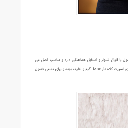
ل با انواع شلوار و استایل هماهنگی دارد و مناسب فصل می
باشد. قد هودی 70 سانتیمتر و قد آستین از سرشانه 60 سانتی متر می باشد (مناسب افراد با سایز L و XL می باشد) و جنس محصول، تدی است. هودی اسپرت کلاه دار Max گرم و لطیف بوده و برای تمامی فصول