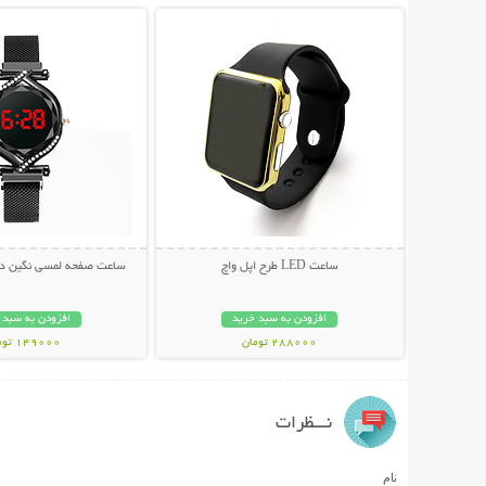
ساعت LED طرح اپل واچ
ساعت صفحه لمسی نگین دار ury Lady
افزودن به سبد خرید
افزودن به سبد 
288000 تومان
149000 تومان
نـــظرات
نام