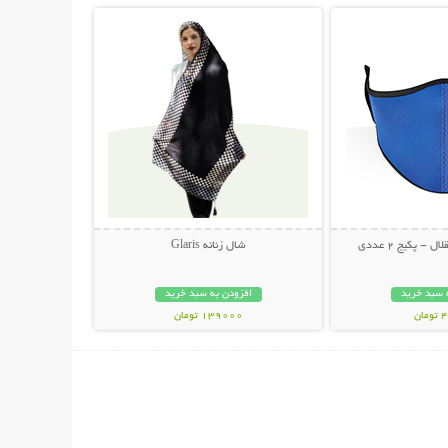
- پکیج 2 عددی
شال زنانه Glaris
 سبد خرید
افزودن به سبد خرید
ان
139000 تومان