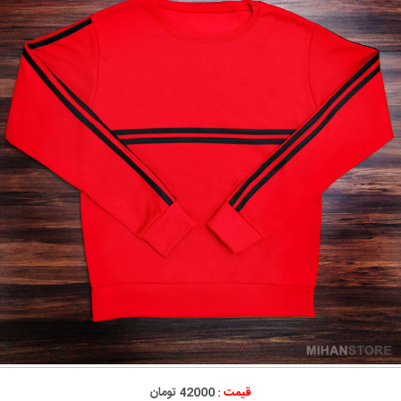
قیمت :
42000 تومان