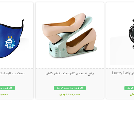
Lux
پکیج 3 عددی نظم دهنده تاشو کفش
ماسک سه لایه استقلال 
خرید
افزودن به سبد خرید
افزودن به
348000 تومان
49000 توم