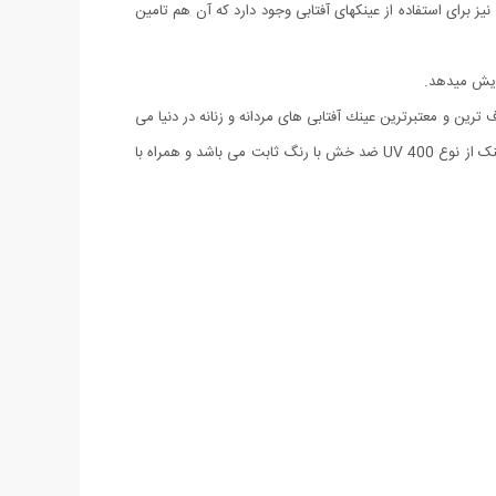
 برای استفاده از عینکهای آفتابی وجود دارد که آن هم تامین
زایش میدهد.
عینك آفتابی لوییس ویتون یكی از معروف ترین و معتبرترین عینك آفتابی های مردانه و زنانه در دنیا می
باشد كه جدیداً خوانندگان و هنرمندان بسیاری از آن استفاده می كنند. طراحی این مدل به صورتی بوده که با تمامی چهره ها متناسب باشد. لنز این عینک از نوع UV 400 ضد خش با رنگ ثابت می باشد و همراه با