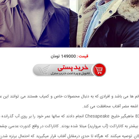
قیمت :
149000 تومان
م ها می باشد و افرادی که به دنبال محصولات خاص و کمیاب هستند می توانند این عی
در سال 1988، گروهی از چشم پزشکان مطالعه­ای را بر روی 838 ماهیگیر خلیج Chesapeake انجام
وصیه می­کنند که هرگاه تا حدی درمقابل آفتاب قرار می­گیرید که احتمال برنزه شدن پ