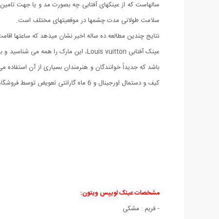
سالهاست که از عینکهای آفتابی چه بصورت مد و یا جهت تامین ر
سلامت طولانی مدت چشمها در موقعیت­های مختلف است.
نتایج چندین مطالعه ده ساله اخیر نشان میدهد که ساعتها اقام
کیف و دستمال اورجینال و 6 ماه گارانتی تعویض توسط فروشگاه میهن استور عرضه شده است. از تهیه این عینک بی نظیر هرگز پشیمان نخواهید شد.
مشخصات عينک لوییس ویتون:
- فریم : مشکی