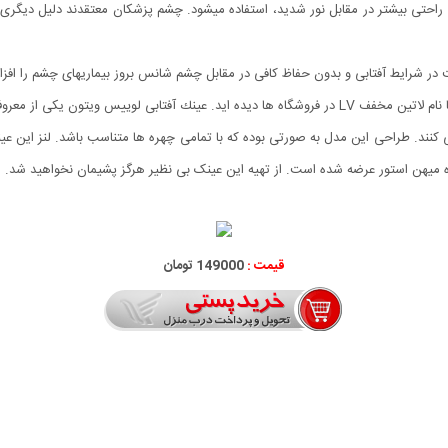
احتی بیشتر در مقابل نور شدید، استفاده می­شود. چشم پزشکان معتقدند دلیل دیگری نیز
ت در شرایط آفتابی و بدون حفاظ کافی در مقابل چشم شانس بروز بیماریهای چشم را اف
عینک آفتابی Louis vuitton، این مارک را همه می شناسید و با نام لاتین مخفف LV در فروشگاه ها دیده اید. 
قیمت :
149000 تومان