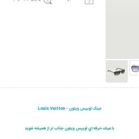
عينک لوییس ویتون - Louis Vuitton
با عينك حرفه اي لوییس ویتون جذاب تر از هميشه شويد