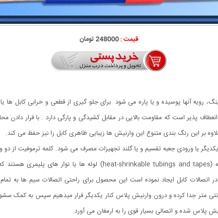
قیمت :
248000 تومان
نینگ، رویه آنها پوسیده و یا پاره می شود .برای جلو گیری از قطعی و خرابی کابل ها 
انعطاف پذیر است که مقاومت بالایی در مقابل کشیدگی و پارگی دارد . با قرار دادن م
لاوه بر این رنگ بندی متنوع این وارنیش ها زیبایی ظاهری کابل را نیز حفظ می کند.
دیگر یا ورودی جعبه تقسیم و یا گلند تجهیزات مصرف می شود. کلمه ترموفیت از دو واژه
به زبان تخصصی ترموفیت ها و نوار های حرارتی جمع شونده (ubings and tapes
تصالات کابل ایجاد نموده است این محصول برای راحتی اتصالات سیم ها به تمام اف
ی متر جدا کرده و درون وارنیش پلاس کنار یکدیگر قرار میدهیم سپس به کمک سشوار ص
پلاس شده و اتصالی بسیار قوی را به ارمغان می آورد.