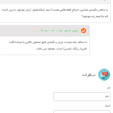
با سلام رنگبندی ملشین اصلاح فقط طلایی هست؟ بعد اینکه هنوز ازش موجود دارین البته
که بالا هم زده موجود؟
میهن استور
15 - 04 - 1405
:
با سلام. بله دوست عزیز رنگبندی طبق تصاویر طلایی یا میشه گفت
تقریبا رزگلد (مسی) است. موجود می باشد.
نـــظرات
نام
ایمیل