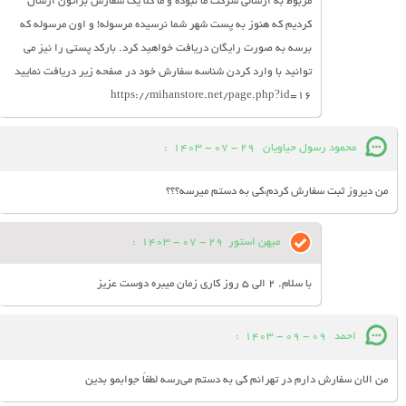
مربوط به ارسالی شرکت ما نبوده و ما کلا یک سفارش براتون ارسال
کردیم که هنوز به پست شهر شما نرسیده مرسوله! و اون مرسوله که
برسه به صورت رایگان دریافت خواهید کرد. بارکد پستی را نیز می
توانید با وارد کردن شناسه سفارش خود در صفحه زیر دریافت نمایید
https://mihanstore.net/page.php?id=16
محمود رسول حیاویان
29 - 07 - 1403
:
من دیروز ثبت سفارش کردم،کی به دستم میرسه؟؟؟
میهن استور
29 - 07 - 1403
:
با سلام. 2 الی 5 روز کاری زمان میبره دوست عزیز
احمد
09 - 09 - 1403
:
من الان سفارش دارم در تهرانم کی به دستم می‌رسه لطفاً جوابمو بدین