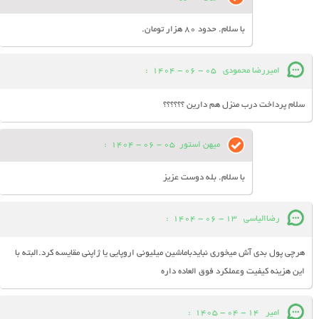
با سلام. حدود 80 هزار تومان.
امیررضا محمودی
05 - 06 - 1404
:
سلام پرداخت درب منزل هم دارین ؟؟؟؟؟؟
میهن استور
05 - 06 - 1404
:
با سلام. بله دوست عزیز
رضاالیاسی
13 - 06 - 1404
:
هرچی پول بدی آش میخوری نبایدباماشین میلیونی اروپایی یا ژاپنی مقایسه کرد.البته با
این هزینه کیفیت وعملکرد فوق العاده داره
امیر
14 - 04 - 1405
: