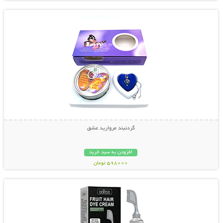
گردنبند مروارید عشق
افزودن به سبد خرید
598000 تومان
نمایش توضیحات بیشتر