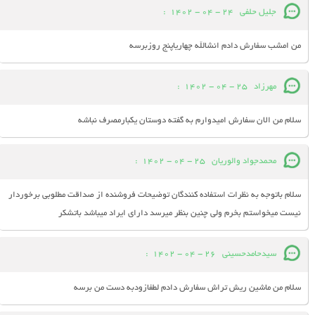
جلیل حلفی
24 - 04 - 1402
:
من امشب سفارش دادم انشالله چهاریاپنج روزبرسه
مهرزاد
25 - 04 - 1402
:
سلام من الان سفارش امیدوارم به گفته دوستان یکبارمصرف نباشه
محمدجواد والوریان
25 - 04 - 1402
:
سلام باتوجه به نظرات استفاده کنندگان توضیحات فروشنده از صداقت مطلوبی برخوردار
نیست میخواستم بخرم ولی چنین بنظر میرسد دارای ایراد میباشد باتشکر
سیدحامدحسینی
26 - 04 - 1402
:
سلام من ماشین ریش تراش سفارش دادم لطفازودبه دست من برسه