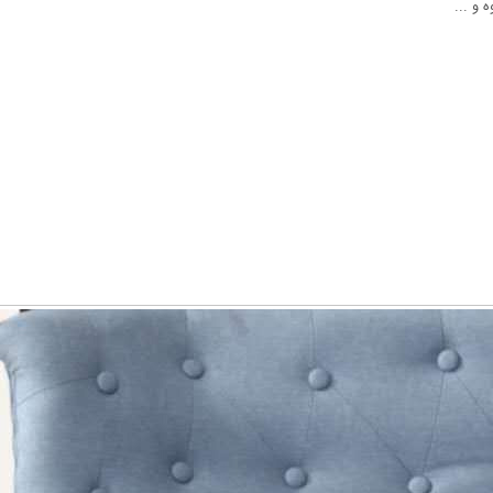
 و ...