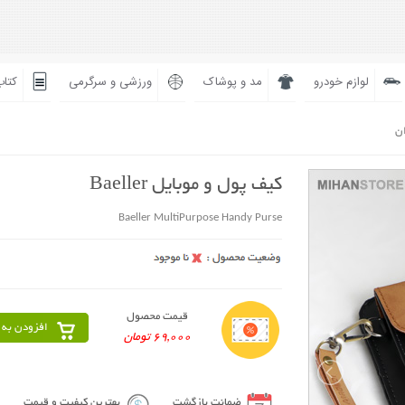
لوازم خودرو
مد و پوشاک
ورزشی و سرگرمی
کتاب
ان
کیف پول و موبایل Baeller
Baeller MultiPurpose Handy Purse
قیمت محصول
افزودن به 
69,000 تومان
ضمانت بازگشت
بهترین کیفیت و قیمت