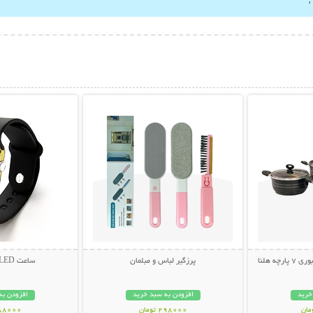
بیشتر
نمایش توضیحات بیشتر
نمایش توضی
چه هلنا
پرزگیر لباس و مبلمان
ساعت LED طرح اپل واچ
خرید
افزودن به سبد خرید
افزودن به
298000 تومان
288000 تو