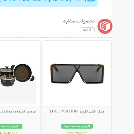
محصولات مشابه
آرشیو
نمایش توضیحات بیشتر
نمایش توضیحات 
عینک آفتابی لاکچری LOUIS VUITTON
سرویس قابلمه و تابه لانه زنبوری 7 پار
افزودن به سبد خرید
افزودن به سبد 
348000 تومان
2898000 تومان