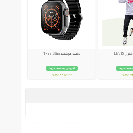
ر LEVIS
ساعت هوشمند T800 Ultra
 سبد خرید
افزودن به سبد خرید
مان
998000 تومان