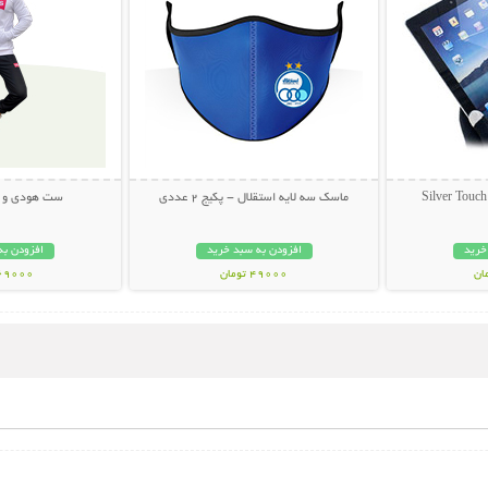
ماسک سه لایه استقلال - پکیج 2 عددی
ست هودی و شلوا
خرید
افزودن به سبد خرید
افزودن به
49000 تومان
369000 تو