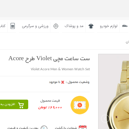
لوازم خودرو
مد و پوشاک
ورزشی و سرگرمی
کتاب
ان
ست ساعت مچی Violet طرح Acore
Violet Acore Men & Women Watch Set
قیمت محصول
افزودن به 
169,000 تومان
ضمانت بازگشت
بهترین کیفیت و قیمت