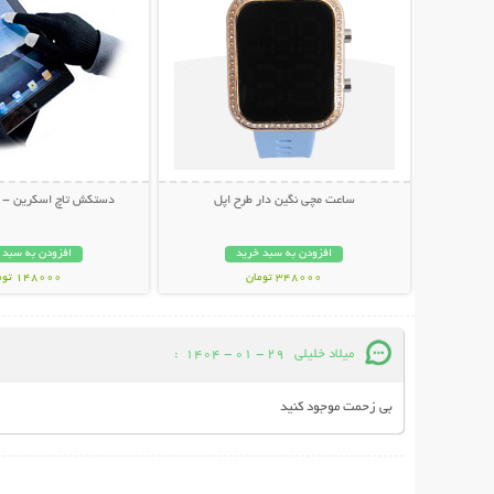
ساعت مچی نگین دار طرح اپل
دستکش تاچ اسکرین - Silver Touch
افزودن به سبد خرید
افزودن به سبد 
348000 تومان
148000 تومان
میلاد خلیلی
29 - 01 - 1404
:
بی زحمت موجود کنید